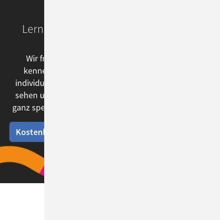
Lernen Sie
ConSol CM
unverbindlich
kennen!
Wir freuen uns sehr, dass Sie unsere Software
kennenlernen möchten! Dazu steht Ihnen eine
individuelle Testumgebung zur Verfügung. Oder wir
sehen uns in einem Demo-Termin und können dort
ganz spezifisch auf Ihre Beispiele & Fragen eingehen.
Kostenlos testen
Web-Demo vereinbaren