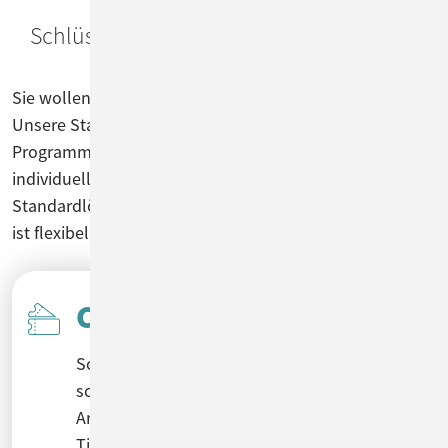
Schlüsselfertig & einsatzbereit –
ConSol
CM Standards
Sie wollen loslegen, ohne viel Zeit zu verlieren? Perfekt!
Unsere Standardprodukte sind out of the box und ohne
Programmieraufwand einsetzbar. Sie benötigen
individuelle Anpassungen innerhalb der
Standardlösung? Kein Problem! Denn unsere Plattform
ist flexibel und individuell konfigurierbar.
CM/Ticketing
Sofort einsatzbereit: CM/Ticketing kommt
schlüsselfertig vorkonfiguriert. Wandeln Sie
Anfragen mehrerer Channels zentral in
Tickets um. Bei Bedarf leiten Sie aus einem