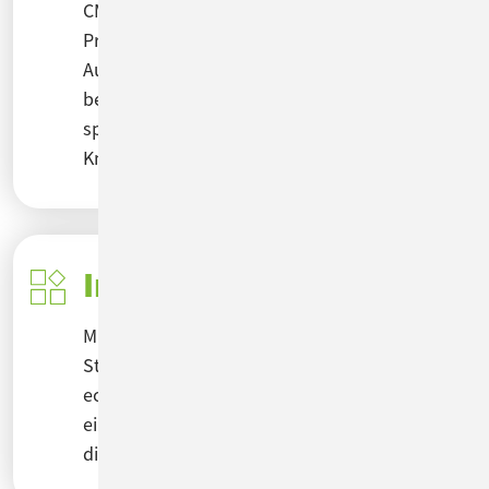
CM/Complaint kommt mit vordefinierten
Prozessen für Reklamationen & Retouren.
Auch Beschwerden und Serviceanfragen
bearbeiten Sie mit einem integrierten Prozess
spielend. 8D-Reports erstellen Sie auf
Knopfdruck.
Individuelle Workflows
Manche Prozesse passen nicht in ein
Standardprodukt. Spezifische Workflows und
echtes Case Management verlangen von
einer Software größtmögliche Flexibilität für
die Anwender.