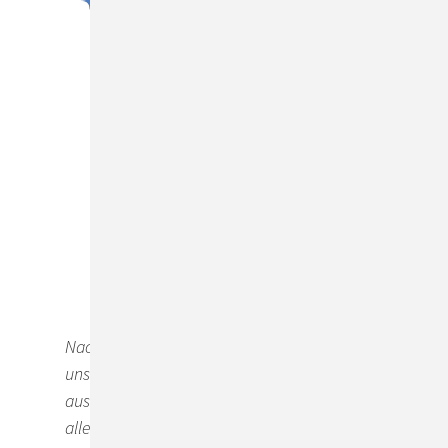
Das sagen unsere
Kunden
Nach der detaillierten Evaluierung stand für
uns schnell fest, ConSol CM zu nutzen. Ein
ausschlaggebender Grund dafür war vor
allem die Flexibilität der Lösung, durch die wir