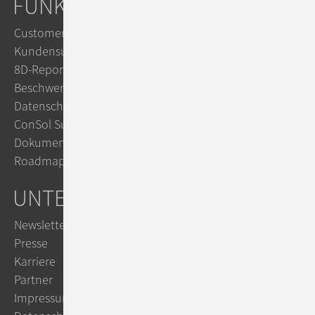
FUNKTIONEN
Customer Service
Kundensupport mit KI
8D-Reports im Reklamationsmanagement
Beschwerdemanagement
Datenschutz mit ConSol CM
ConSol Support & Trainings
Dokumentation im TecDoc
Roadmap
UNTERNEHMEN
Newsletter
Presse
Karriere
Partner
Impressum