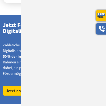
Jetzt Förderung für Ihr
Digitalisierungs-Projekt sichern!
Zahlreiche Bundesländer fördern Vorhaben rund um
Bis zu
Digitalisierung und KI mit attraktiven Zuschüssen:
50 % der Implementierungskosten sind förderfähig.
Im
Rahmen einer konkreten Projektanfrage helfen wir Ihnen
dabei, ein passendes Programm zu finden &
Fördermöglichkeiten bestmöglich auszuschöpfen.
Jetzt anfragen & beraten lassen