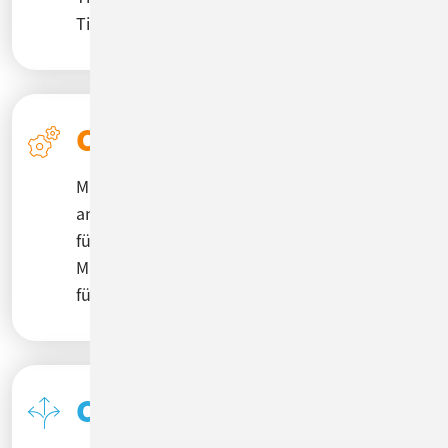
Ticket Aufgaben für Ihr Team ab.
CM/Helpdesk
Mit CM/Helpdesk legen Sie sofort los: Unsere
an ITIL angelehnte Lösung enthält Prozesse
für Incident-, Problem-, Change- sowie Asset-
Management. Ein schlüsselfertiges System
für Ihr wertvollstes Gut – Ihre Mitarbeiter!
CM/Complaint