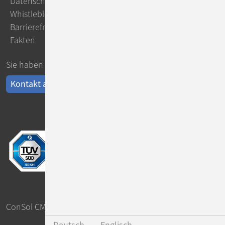
Datenschutz
Whistleblowing
Barrierefreiheit
Fakten
Sie haben Fragen?
Kontakt aufnehmen
ConSol CM ist eine Marke der
ConSol Software GmbH