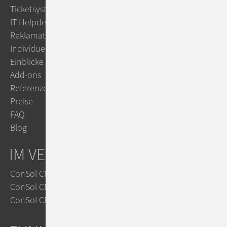
Ticketsystem
IT Helpdesk
Reklamationsmanagement
Individuelle Workflows
Einblicke
Add-ons
Referenzen
Preise
FAQ
Blog
IM VERGLEICH
ConSol CM vs. Zendesk
ConSol CM vs. Jira
ConSol CM vs. OTRS