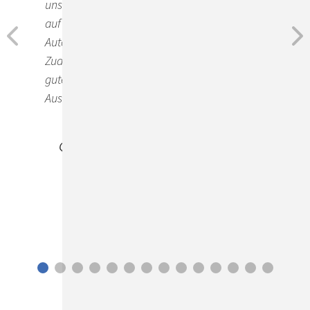
unsere konkreten Anforderungen im Hinblick
auf die Prozesse, Schnittstellen und
Automatisierungen abdecken konnten.
Zudem sprachen für die ConSol-Lösung die
gute Usability und die umfassenden
Auswertungsmöglichkeiten.
Sven Pagel
Qualitätsingenieur bei Mitsubishi Electric
Europe