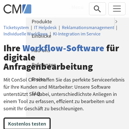
Direkt zur Hauptnavigation springen
Direkt zum Inhalt springen
Menu
Produkte
Ticketsystem
|
IT Helpdesk
|
Reklamationsmanagement
|
Individuelle Workflows
|
KI-Integration im Service
Einblicke
Ihre
Workflow-Software
für
Add-ons
digitale
Anfragenbearbeitung
Referenzen
Preise
Mit ConSol CM schaffen Sie das perfekte Serviceerlebnis
für Ihre Kunden und Mitarbeiter: Unsere Software
FAQ
unterstützt Sie dabei, unterschiedlichste Anliegen in
einem Tool zu erfassen, effizient zu bearbeiten und
somit Ihr Geschäft zu beschleunigen.
Kostenlos testen