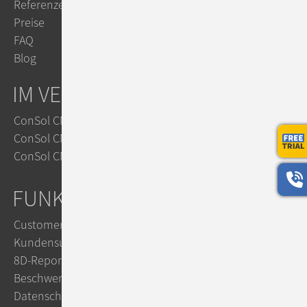
Referenzen
Preise
FAQ
Blog
IM VERGLEICH
ConSol CM vs. Zendesk
ConSol CM vs. Jira
ConSol CM vs. OTRS
FUNKTIONEN
Customer Service
Kundensupport mit KI
8D-Reports im Reklamationsmanagement
Beschwerdemanagement
Datenschutz mit ConSol CM