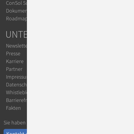
ConSol Support & Trainings
Dokumentation im TecDoc
Roadmap
UNTERNEHMEN
Newsletter
Presse
Karriere
Partner
Impressum
Datenschutz
Whistleblowing
Barrierefreiheit
Fakten
Sie haben Fragen?