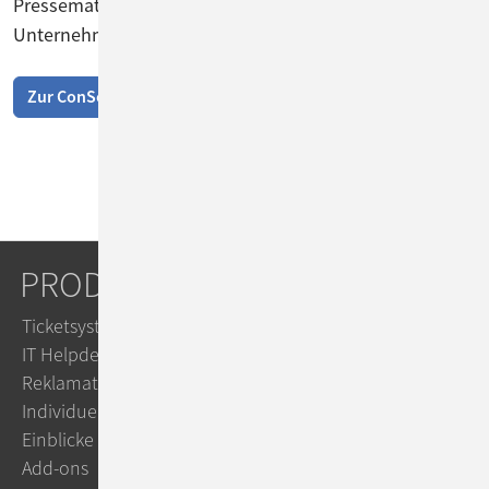
Pressematerial finden Sie auf unserer
Unternehmensseite.
Zur ConSol-Presseseite
PRODUKTE
Ticketsystem
IT Helpdesk
Reklamationsmanagement
Individuelle Workflows
Einblicke
Add-ons