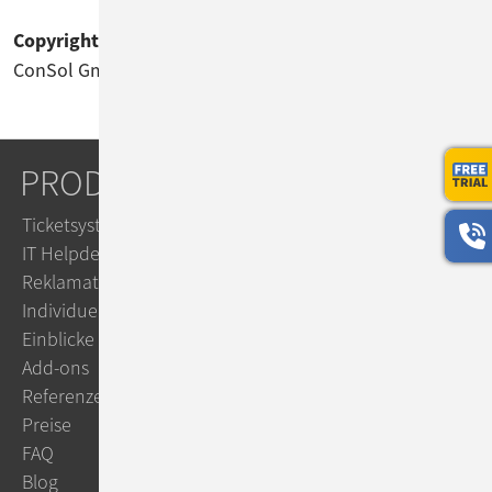
Copyright
ConSol GmbH 2026
PRODUKTE
Ticketsystem
IT Helpdesk
Reklamationsmanagement
Individuelle Workflows
Einblicke
Add-ons
Referenzen
Preise
FAQ
Blog