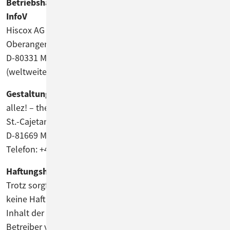
Betriebshaftpflichtversicherung gemäß §2 Abs. 1 DL-
InfoV
Hiscox AG
Oberanger 28
D-80331 München
(weltweiter Versicherungsschutz)
Gestaltung / Webdesign / technische Umsetzung
allez! – the creative company GmbH
St.-Cajetan-Straße 43
D-81669 München
Telefon: +49-89-45841-100
Haftungshinweis
Trotz sorgfältiger inhaltlicher Kontrolle übernehmen wir
keine Haftung für die Inhalte externer Links. Für den
Inhalt der verlinkten Seiten sind ausschließlich deren
Betreiber verantwortlich.