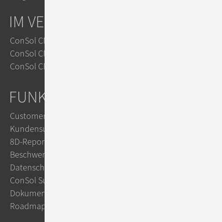
IM VERGLEICH
ConSol CM vs. Zendesk
ConSol CM vs. Jira
ConSol CM vs. OTRS
FUNKTIONEN
Customer Service
Kundensupport mit KI
8D-Reports im Reklamationsmanagement
Beschwerdemanagement
Datenschutz mit ConSol CM
ConSol Support & Trainings
Dokumentation im TecDoc
Roadmap