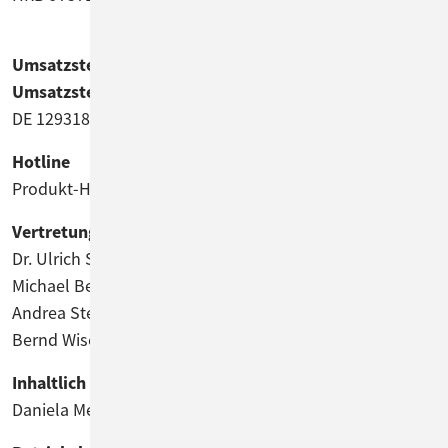
Umsatzsteuer-Identifikationsnummer gemäß § 27 a
Umsatzsteuergesetz
DE 129318612
Hotline
Produkt-Hotline: +49-89-45841-150
Vertretungsberechtigte Geschäftsführer
Dr. Ulrich Schwanengel
Michael Beutner – Technik
Andrea Stellwag – Finanzen
Bernd Wiserner – Ressourcen
Inhaltlich verantwortlich gemäß § 55 Abs. 2 RStV
Daniela Meister