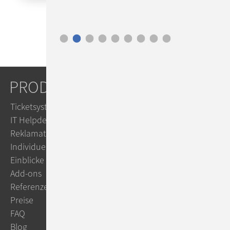
PRODUKTE
Ticketsystem
IT Helpdesk
Reklamationsmanagement
Individuelle Workflows
Einblicke
Add-ons
Referenzen
Preise
FAQ
Blog