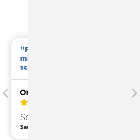
Das sagen unsere
Kunden
"Flexibles Ticketsystem
mit hoher Usability,
schneller Support"
Schirin
Swiss Life Vertriebsservice GmbH