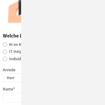
Welche Lösung möchten Sie testen?
*
KI im Kundenservice
Ticketing
IT Helpdesk
Reklamationsmanagement
Individuelle Workflows
Anrede
Name
*