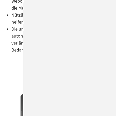
Weboberfläche für Bearbeiter, das Kundenportal für
die Melder sowie unsere Administrationsoberfläche.
Nützliche Guides und Tipps während der Testphase
helfen Ihnen beim Einstieg.
Die unverbindliche Testphase endet nach 14 Tagen
automatisch ohne Folgekosten. Auf Knopfdruck
verlängern Sie den kostenlosen Testzeitraum bei
Bedarf.