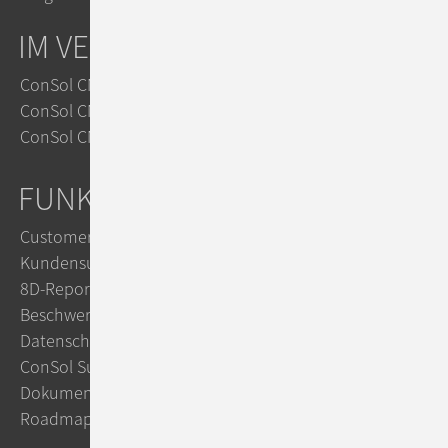
IM VERGLEICH
ConSol CM vs. Zendesk
ConSol CM vs. Jira
ConSol CM vs. OTRS
FUNKTIONEN
Customer Service
Kundensupport mit KI
8D-Reports im Reklamationsmanagement
Beschwerdemanagement
Datenschutz mit ConSol CM
ConSol Support & Trainings
Dokumentation im TecDoc
Roadmap